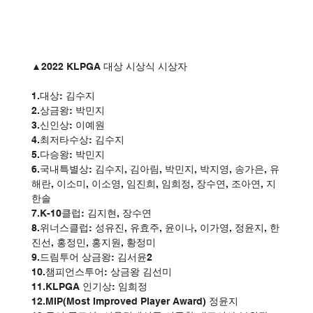
▲2022 KLPGA 대상 시상식 시상자
1.대상: 김수지
2.상금왕: 박민지
3.신인상: 이예원
4.최저타수상: 김수지
5.다승왕: 박민지
6.국내특별상: 김수지, 김아림, 박민지, 박지영, 송가은, 유
해란, 이소미, 이소영, 임진희, 임희정, 장수연, 조아연, 지
한솔
7.K-10클럽: 김지현, 장수연
8.위너스클럽: 성유진, 유효주, 윤이나, 이가영, 정윤지, 한
진선, 홍정민, 홍지원, 황정미
9.드림투어 상금왕: 김서윤2
10.챔피언스투어: 상금왕 김선미
11.KLPGA 인기상: 임희정
12.MIP(Most Improved Player Award) 정윤지