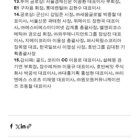
13.투어 공로상: 서울경제신문 이종환 대표이사 부회장, 
E1 구자용 회장, 롯데렌탈㈜ 김현수 대표이사
14.공로상: 군산시 강임준 시장, ㈜새움글로벌 박종철 대
표이사, 서울신문 곽태헌 사장, 위메이드 장현국 대표이
사, ㈜에스비에스미디어넷 김계홍 총괄사장, 엘앤피코스
메틱㈜ 권오섭 회장, ㈜와우매니지먼트그룹 장상진 대표
이사, 지에이코리아 이용성 총괄사장, 퍼시픽링스코리아 
장옥영 대표, 한국일보사 이영성 사장, 호반그룹 김대헌 기
획총괄사장
15.감사패: 골드, 코리아 CC 이응로 대표이사, 설해원 권
기연 부회장, 장수레저㈜ 이용규 대표이사, 호반써밋 주식
회사 박공석 대표이사, ㈜대홍기획 홍성현 대표이사, ㈜리
엔에스 스포츠 이재명 대표이사, ㈜원오원커뮤니케이션
즈 조동철 대표이사