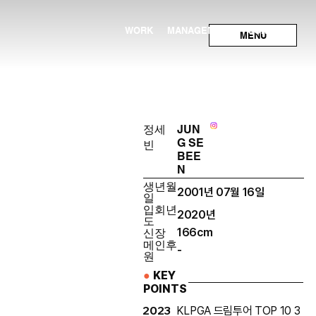
WORK
MANAGEMENT
CONTACT
MENU
정세
JUN
G SE
빈
BEE
N
생년월
2001년 07월 16일
일
입회년
2020년
도
신장
166cm
메인후
-
원
●
KEY
POINTS
2023
KLPGA 드림투어 TOP 10 3